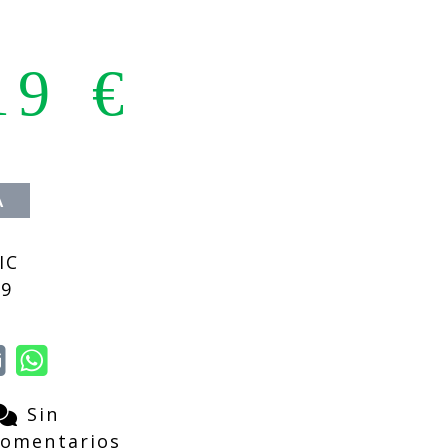
19 €
A
1
IC
19
Sin
comentarios